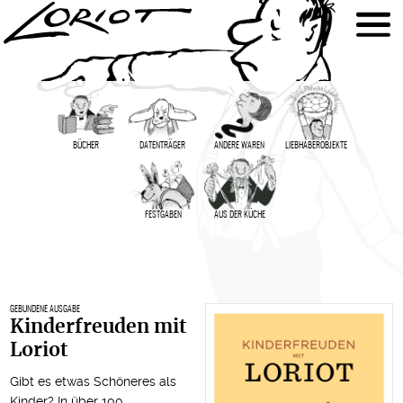
BÜCHER
DATENTRÄGER
ANDERE WAREN
LIEBHABER­OBJEKTE
FESTGABEN
AUS DER KÜCHE
GEBUNDENE AUSGABE
Kinderfreuden mit
Loriot
Gibt es etwas Schöneres als
Kinder? In über 100