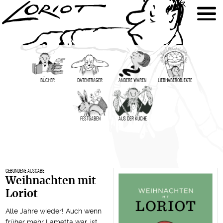
BÜCHER
DATENTRÄGER
ANDERE WAREN
LIEBHABER­OBJEKTE
FESTGABEN
AUS DER KÜCHE
GEBUNDENE AUSGABE
Weihnachten mit
Loriot
Alle Jahre wieder! Auch wenn
früher mehr Lametta war, ist