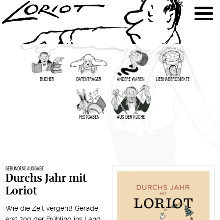
BÜCHER
DATENTRÄGER
ANDERE WAREN
LIEBHABER­OBJEKTE
FESTGABEN
AUS DER KÜCHE
GEBUNDENE AUSGABE
Durchs Jahr mit
Loriot
Wie die Zeit vergeht! Gerade
erst zog der Frühling ins Land,