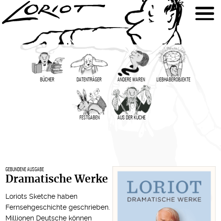
BÜCHER
DATENTRÄGER
ANDERE WAREN
LIEBHABER­OBJEKTE
FESTGABEN
AUS DER KÜCHE
GEBUNDENE AUSGABE
Dramatische Werke
Loriots Sketche haben
Fernsehgeschichte geschrieben.
Millionen Deutsche können