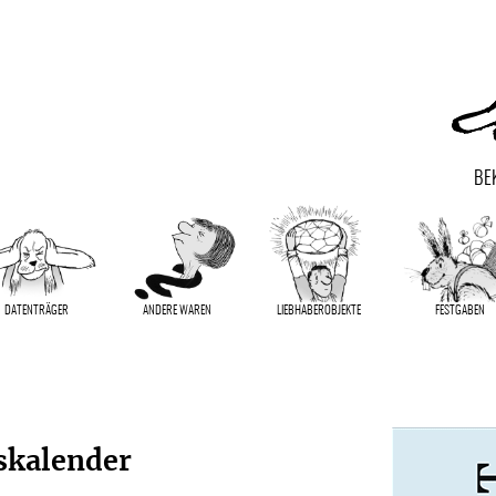
BE
DATENTRÄGER
ANDERE WAREN
LIEBHABER­OBJEKTE
FESTGABEN
skalender