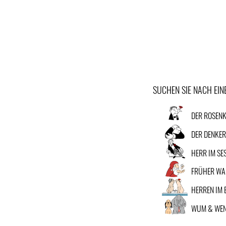
SUCHEN SIE NACH EI
DER ROSENK
DER DENKE
HERR IM SE
FRÜHER WA
HERREN IM 
WUM & WEN