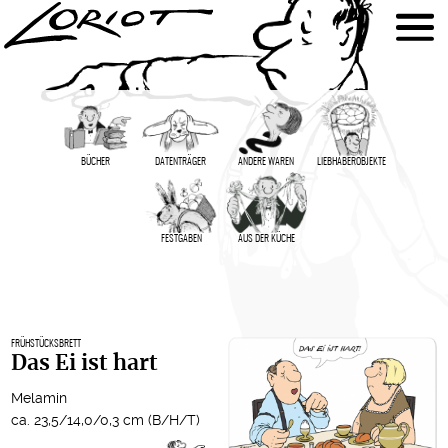
BÜCHER
DATENTRÄGER
ANDERE WAREN
LIEBHABER­OBJEKTE
FESTGABEN
AUS DER KÜCHE
FRÜHSTÜCKSBRETT
Das Ei ist hart
Melamin
ca. 23,5/14,0/0,3 cm (B/H/T)