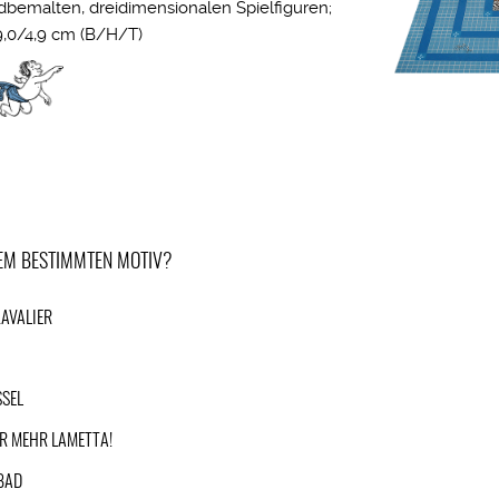
ndbemalten, dreidimensionalen Spielfiguren;
9,0/4,9 cm (B/H/T)
NEM BESTIMMTEN MOTIV?
AVALIER
R
SSEL
R MEHR LAMETTA!
BAD