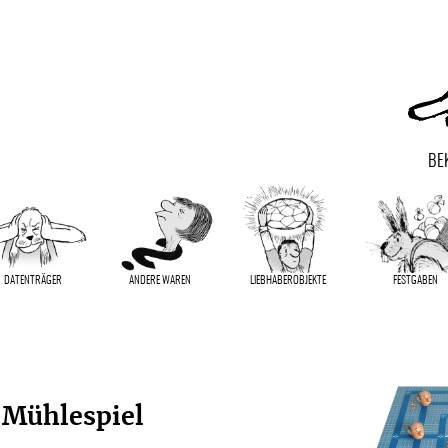
BE
DATENTRÄGER
ANDERE WAREN
LIEBHABER­OBJEKTE
FESTGABEN
-Mühlespiel