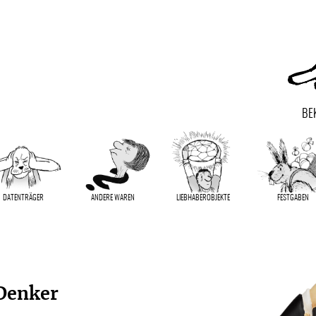
BE
DATENTRÄGER
ANDERE WAREN
LIEBHABER­OBJEKTE
FESTGABEN
 Denker