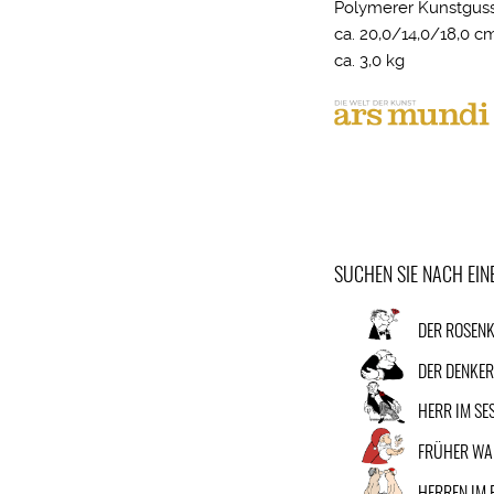
Polymerer Kunstguss;
ca. 20,0/14,0/18,0 c
ca. 3,0 kg
SUCHEN SIE NACH EI
DER ROSENK
DER DENKE
HERR IM SE
FRÜHER WA