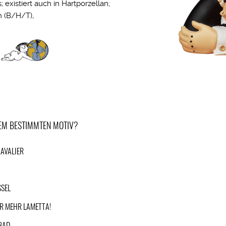
 existiert auch in
Hartporzellan
;
m (B/H/T),
NEM BESTIMMTEN MOTIV?
AVALIER
R
SSEL
R MEHR LAMETTA!